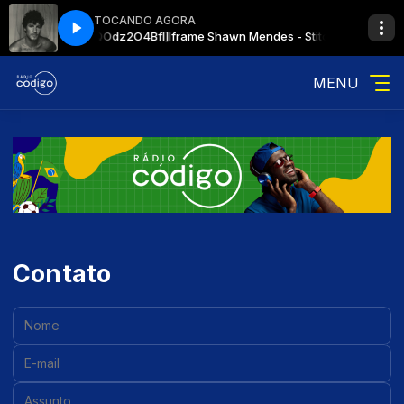
TOCANDO AGORA
es - Stitches [PQOdz2O4BfI]
Iframe Shawn Mendes - Stitches [PQOdz2O
MENU
Contato
Nome:
E-mail:
Assunto: